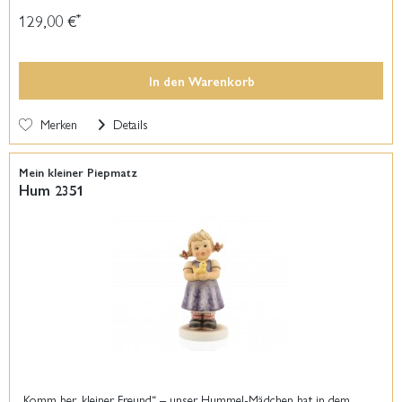
129,00 €
*
In den
Warenkorb
Merken
Details
Mein kleiner Piepmatz
Hum 2351
„Komm her, kleiner Freund“ – unser Hummel-Mädchen hat in dem